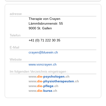
adresse
Therapie von Crayen
Lämmlisbrunnenstr. 55
9000 St. Gallen
Telefon
+41 (0) 71 222 30 35
E-Mail
crayen@bluewin.ch
Website
www.voncrayen.ch
Im folgenden Verzeichnis eingetragen :
www.
die-
psychologen
.ch
www.
die-
physiotherapeuten
.ch
www.
die-
pflege
.ch
www.
die-
kurse
.ch