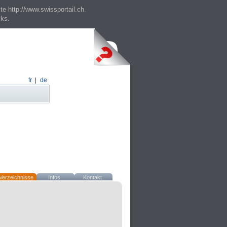
te http://www.swissportail.ch.
cks.
fr
|
de
Verzeichnisse
Infos
Kontakt