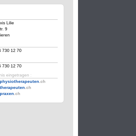
is Lilie
tr. 9
ieren
4 730 12 70
4 730 12 70
is eingetragen :
physiotherapeuten
.ch
therapeuten
.ch
praxen
.ch