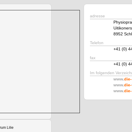
adresse
Physioprax
Uitikoners
8952 Schl
Telefon
+41 (0) 4
fax
+41 (0) 4
Im folgenden Verzeichn
www.
die-
www.
die-
www.
die-
rum Lilie