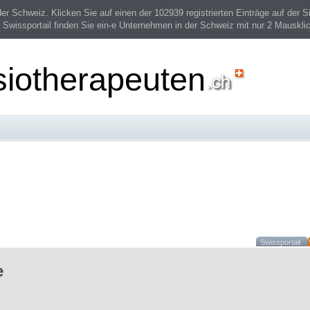
 Schweiz. Klicken Sie auf einen der 102939 registrierten Einträge auf der Si
 Swissportail finden Sie ein-e Unternehmen in der Schweiz mit nur 2 Mauskli
siotherapeuten
Swissportail
e