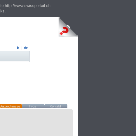
te http://www.swissportail.ch.
cks.
fr
|
de
Verzeichnisse
Infos
Kontakt