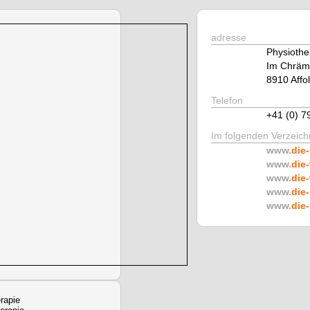
adresse
Physiothe
Im Chräm
8910 Affol
Telefon
+41 (0) 7
Im folgenden Verzeichn
www.
die-
www.
die-
www.
die-
www.
die-
www.
die-
rapie