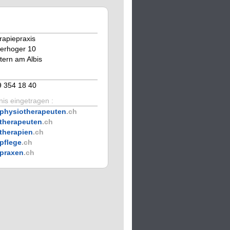
rapiepraxis
erhoger 10
tern am Albis
9 354 18 40
is eingetragen :
physiotherapeuten
.ch
therapeuten
.ch
therapien
.ch
pflege
.ch
praxen
.ch