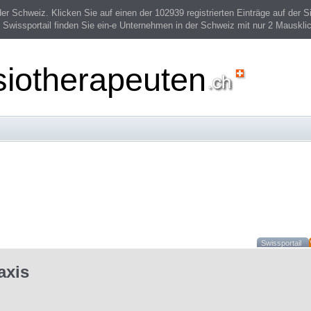
 Schweiz. Klicken Sie auf einen der 102939 registrierten Einträge auf der Si
 Swissportail finden Sie ein-e Unternehmen in der Schweiz mit nur 2 Mauskli
siotherapeuten
Swissportail
axis