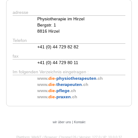
adresse
Physiotherapie im Hirzel
Bergstr. 1
8816 Hirzel
Telefon
+41 (0) 44 729 82 82
fax
+41 (0) 44 729 80 11
Im folgenden Verzeichnis eingetragen :
www.
die-
physiotherapeuten
.ch
www.
die-
therapeuten
.ch
www.
die-
pflege
.ch
www.
die-
praxen
.ch
wir über uns
|
Kontakt
Plattform: WinNT
/ Browser: Chrome126
/ Version: 127.0
/ IP: 10.0.0.37