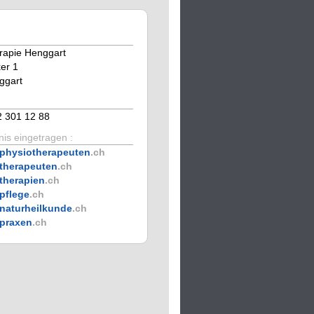
rapie Henggart
er 1
ggart
2 301 12 88
is eingetragen :
physiotherapeuten
.ch
therapeuten
.ch
therapien
.ch
pflege
.ch
naturheilkunde
.ch
praxen
.ch