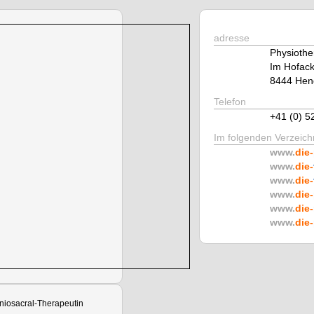
adresse
Physiothe
Im Hofack
8444 Hen
Telefon
+41 (0) 5
Im folgenden Verzeichn
www.
die-
www.
die-
www.
die-
www.
die-
www.
die-
www.
die-
niosacral-Therapeutin