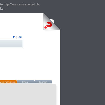
te http://www.swissportail.ch.
cks.
fr
|
de
Verzeichnisse
Infos
Kontakt