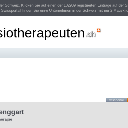
 Schweiz. Klicken Sie auf einen der 102939 registrierten Einträge auf der Si
 Swissportail finden Sie ein-e Unternehmen in der Schweiz mit nur 2 Mauskli
siotherapeuten
Swissportail
enggart
herapie