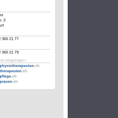
es
r. 2
rf
2 365 21 77
2 365 21 79
is eingetragen :
physiotherapeuten
.ch
therapeuten
.ch
pflege
.ch
praxen
.ch