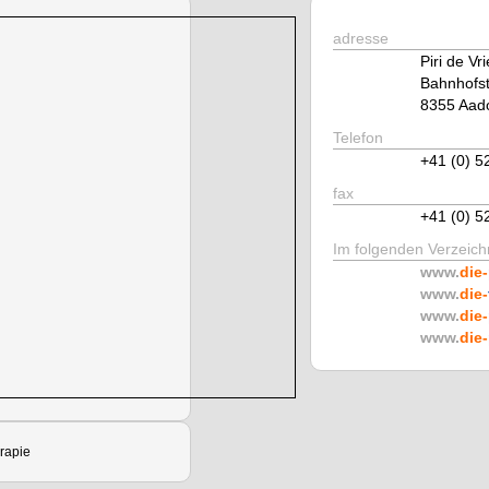
adresse
Piri de Vri
Bahnhofst
8355 Aado
Telefon
+41 (0) 5
fax
+41 (0) 5
Im folgenden Verzeichn
www.
die-
www.
die-
www.
die-
www.
die-
rapie