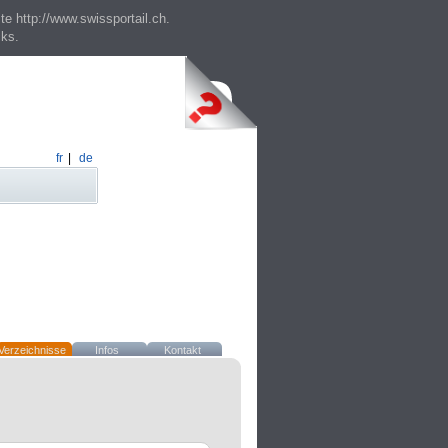
te http://www.swissportail.ch.
cks.
fr
|
de
Verzeichnisse
Infos
Kontakt