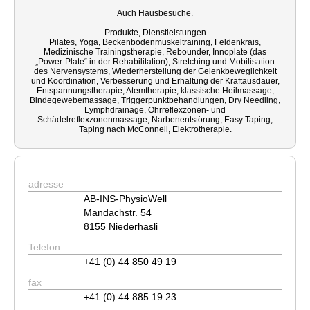
Auch Hausbesuche.
Produkte, Dienstleistungen
Pilates, Yoga, Beckenbodenmuskeltraining, Feldenkrais,
Medizinische Trainingstherapie, Rebounder, Innoplate (das
„Power-Plate“ in der Rehabilitation), Stretching und Mobilisation
des Nervensystems, Wiederherstellung der Gelenkbeweglichkeit
und Koordination, Verbesserung und Erhaltung der Kraftausdauer,
Entspannungstherapie, Atemtherapie, klassische Heilmassage,
Bindegewebemassage, Triggerpunktbehandlungen, Dry Needling,
Lymphdrainage, Ohrreflexzonen- und
Schädelreflexzonenmassage, Narbenentstörung, Easy Taping,
Taping nach McConnell, Elektrotherapie.
adresse
AB-INS-PhysioWell
Mandachstr. 54
8155 Niederhasli
Telefon
+41 (0) 44 850 49 19
fax
+41 (0) 44 885 19 23