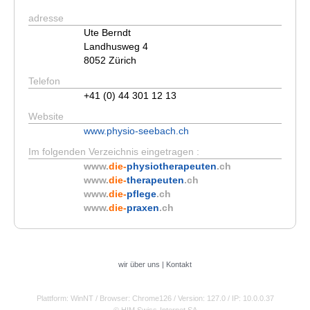
adresse
Ute Berndt
Landhusweg 4
8052 Zürich
Telefon
+41 (0) 44 301 12 13
Website
www.physio-seebach.ch
Im folgenden Verzeichnis eingetragen :
www.
die-
physiotherapeuten
.ch
www.
die-
therapeuten
.ch
www.
die-
pflege
.ch
www.
die-
praxen
.ch
wir über uns
|
Kontakt
Plattform: WinNT
/ Browser: Chrome126
/ Version: 127.0
/ IP: 10.0.0.37