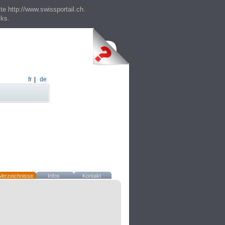
te http://www.swissportail.ch.
cks.
fr
|
de
Verzeichnisse
Infos
Kontakt