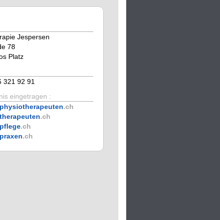
rapie Jespersen
e 78
s Platz
6 321 92 91
is eingetragen :
physiotherapeuten
.ch
therapeuten
.ch
pflege
.ch
praxen
.ch