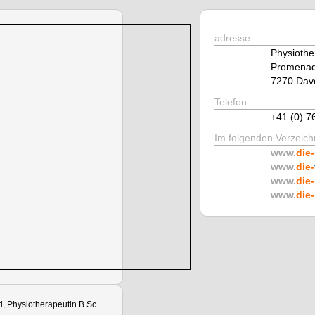
adresse
Physiothe
Promenad
7270 Davo
Telefon
+41 (0) 7
Im folgenden Verzeichn
www.
die-
www.
die-
www.
die-
www.
die-
 Physiotherapeutin B.Sc.