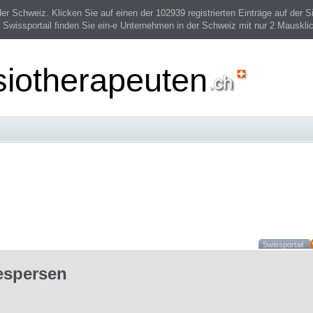
 Schweiz. Klicken Sie auf einen der 102939 registrierten Einträge auf der Si
 Swissportail finden Sie ein-e Unternehmen in der Schweiz mit nur 2 Mauskli
siotherapeuten
Swissportail
espersen