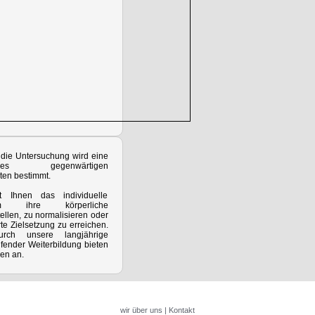
die Untersuchung wird eine
des gegenwärtigen
ten bestimmt.
t Ihnen das individuelle
m ihre körperliche
ellen, zu normalisieren oder
te Zielsetzung zu erreichen.
ch unsere langjährige
ufender Weiterbildung bieten
en an.
wir über uns
|
Kontakt