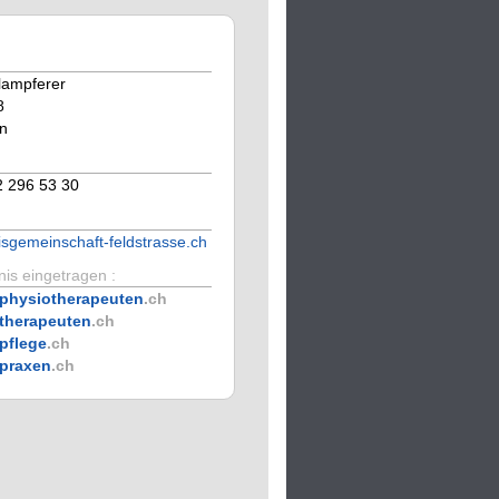
lampferer
8
n
2 296 53 30
sgemeinschaft-feldstrasse.ch
is eingetragen :
physiotherapeuten
.ch
therapeuten
.ch
pflege
.ch
praxen
.ch