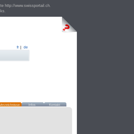
te http://www.swissportail.ch.
cks.
fr
|
de
Verzeichnisse
Infos
Kontakt