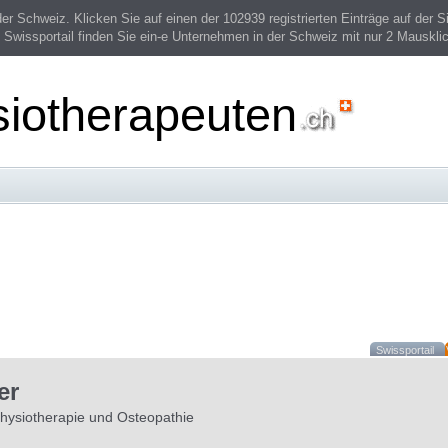
 Schweiz. Klicken Sie auf einen der 102939 registrierten Einträge auf der Si
 Swissportail finden Sie ein-e Unternehmen in der Schweiz mit nur 2 Mauskli
siotherapeuten
Swissportail
er
Physiotherapie und Osteopathie