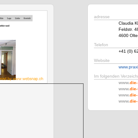
adresse
Claudia K
Feldstr. 4
4600 Olte
Telefon
+41 (0) 6
Website
www.praxi
Im folgenden Verzeichn
www.
die-
www.
die-
www.
die-
www.
die-