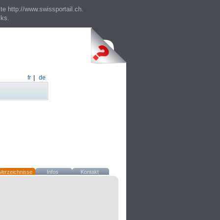
te http://www.swissportail.ch.
cks.
fr
|
de
Verzeichnisse
Infos
Kontakt