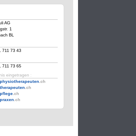
uli AG
gstr. 1
nach BL
1 711 73 43
1 711 73 65
is eingetragen :
physiotherapeuten
.ch
therapeuten
.ch
pflege
.ch
praxen
.ch