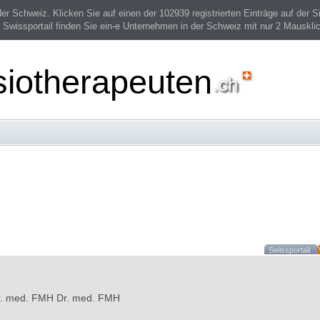
 Schweiz. Klicken Sie auf einen der 102939 registrierten Einträge auf der Si
 Swissportail finden Sie ein-e Unternehmen in der Schweiz mit nur 2 Mauskli
siotherapeuten
Swissportail
r. med. FMH Dr. med. FMH