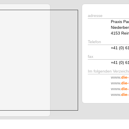
adresse
Praxis Pa
Niederber
4153 Rei
Telefon
+41 (0) 6
fax
+41 (0) 6
Im folgenden Verzeichn
www.
die-
www.
die-
www.
die-
www.
die-