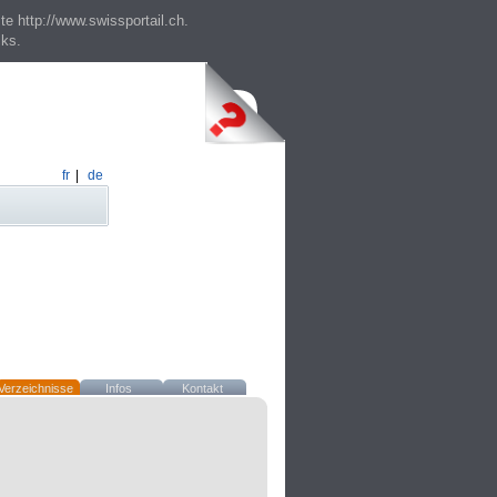
te http://www.swissportail.ch.
cks.
fr
|
de
Verzeichnisse
Infos
Kontakt