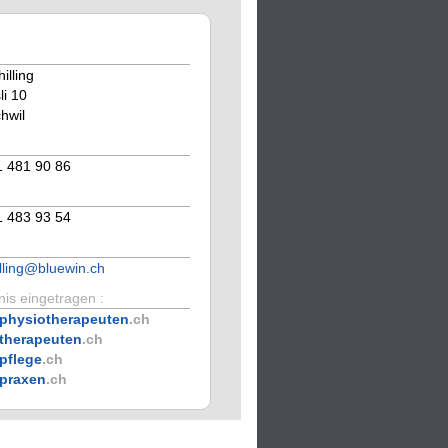
illing
li 10
hwil
1 481 90 86
1 483 93 54
illing@bluewin.ch
is eingetragen :
physiotherapeuten
.ch
therapeuten
.ch
pflege
.ch
praxen
.ch