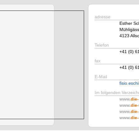
adresse
Esther Sch
Mühligäss
4123 Allsc
Telefon
+41 (0) 6
fax
+41 (0) 6
E-Mail
fisio.esch
Im folgenden Verzeichn
www.
die-
www.
die-
www.
die-
www.
die-