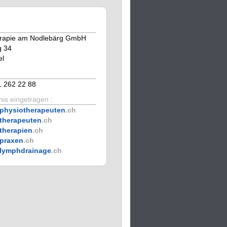
erapie am Nodlebärg GmbH
g 34
el
1 262 22 88
is eingetragen :
physiotherapeuten
.ch
therapeuten
.ch
therapien
.ch
praxen
.ch
lymphdrainage
.ch