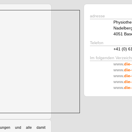
adresse
Physioth
Nadelber
4051 Bas
Telefon
+41 (0) 6
Im folgenden Verzeichn
www.
die-
www.
die-
www.
die-
www.
die-
www.
die-
ndlungen und alle damit