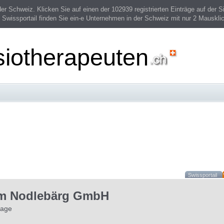
 Schweiz. Klicken Sie auf einen der 102939 registrierten Einträge auf der Si
 Swissportail finden Sie ein-e Unternehmen in der Schweiz mit nur 2 Mauskli
siotherapeuten
Swissportail
am Nodlebärg GmbH
nage