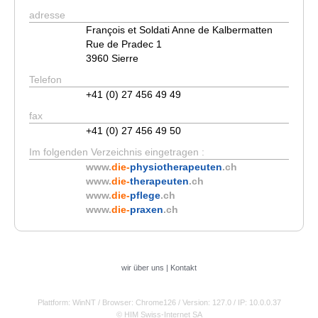
adresse
François et Soldati Anne de Kalbermatten
Rue de Pradec 1
3960 Sierre
Telefon
+41 (0) 27 456 49 49
fax
+41 (0) 27 456 49 50
Im folgenden Verzeichnis eingetragen :
www.
die-
physiotherapeuten
.ch
www.
die-
therapeuten
.ch
www.
die-
pflege
.ch
www.
die-
praxen
.ch
wir über uns
|
Kontakt
Plattform: WinNT
/ Browser: Chrome126
/ Version: 127.0
/ IP: 10.0.0.37
© HIM Swiss-Internet SA