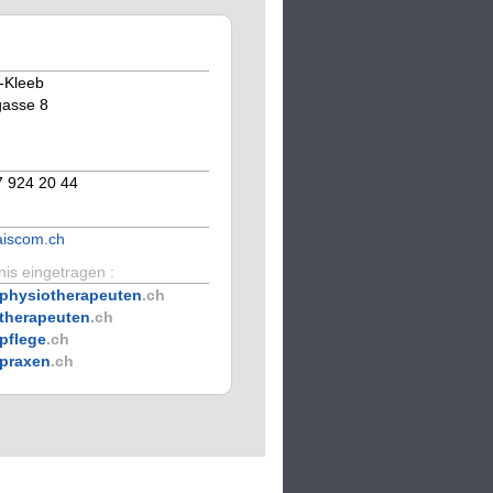
i-Kleeb
gasse 8
7 924 20 44
aiscom.ch
is eingetragen :
physiotherapeuten
.ch
therapeuten
.ch
pflege
.ch
praxen
.ch