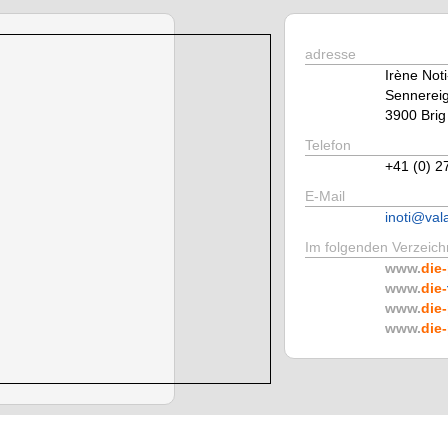
adresse
Irène Not
Sennerei
3900 Brig
Telefon
+41 (0) 2
E-Mail
inoti@val
Im folgenden Verzeichn
www.
die-
www.
die-
www.
die-
www.
die-