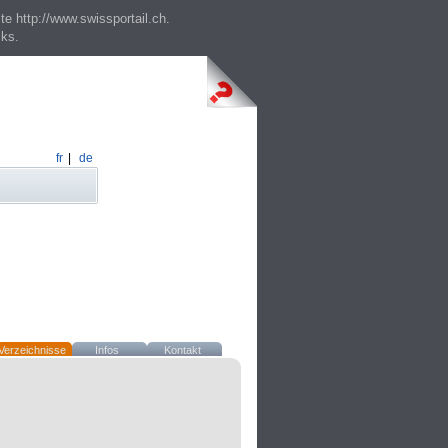
te http://www.swissportail.ch.
cks.
fr
|
de
Verzeichnisse
Infos
Kontakt