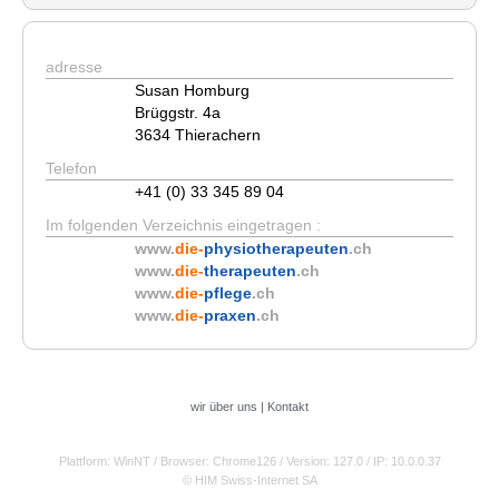
adresse
Susan Homburg
Brüggstr. 4a
3634 Thierachern
Telefon
+41 (0) 33 345 89 04
Im folgenden Verzeichnis eingetragen :
www.
die-
physiotherapeuten
.ch
www.
die-
therapeuten
.ch
www.
die-
pflege
.ch
www.
die-
praxen
.ch
wir über uns
|
Kontakt
Plattform: WinNT
/ Browser: Chrome126
/ Version: 127.0
/ IP: 10.0.0.37
© HIM Swiss-Internet SA