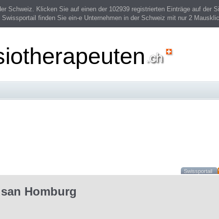
 Schweiz. Klicken Sie auf einen der 102939 registrierten Einträge auf der Si
 Swissportail finden Sie ein-e Unternehmen in der Schweiz mit nur 2 Mauskli
siotherapeuten
Swissportail
usan Homburg