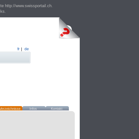
te http://www.swissportail.ch.
cks.
fr
|
de
Verzeichnisse
Infos
Kontakt