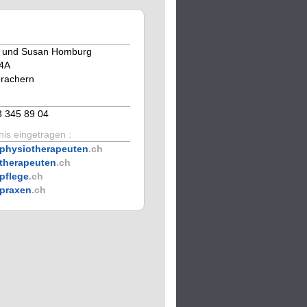
 und Susan Homburg
 4A
erachern
3 345 89 04
is eingetragen :
physiotherapeuten
.ch
therapeuten
.ch
pflege
.ch
praxen
.ch