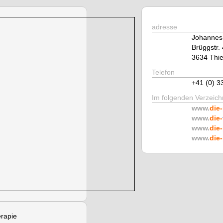
adresse
Johannes
Brüggstr.
3634 Thi
Telefon
+41 (0) 3
Im folgenden Verzeichn
www.
die-
www.
die-
www.
die-
www.
die-
erapie