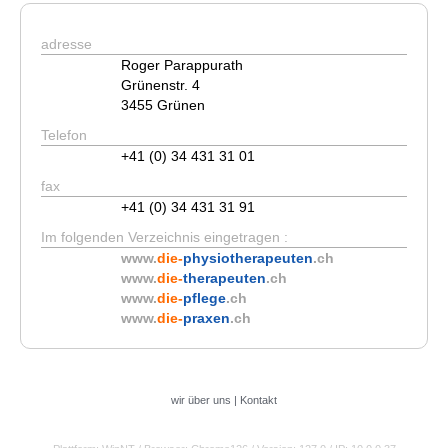
adresse
Roger Parappurath
Grünenstr. 4
3455 Grünen
Telefon
+41 (0) 34 431 31 01
fax
+41 (0) 34 431 31 91
Im folgenden Verzeichnis eingetragen :
www.
die-
physiotherapeuten
.ch
www.
die-
therapeuten
.ch
www.
die-
pflege
.ch
www.
die-
praxen
.ch
wir über uns
|
Kontakt