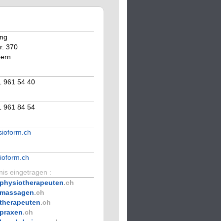
ng
r. 370
ern
1 961 54 40
1 961 84 54
ioform.ch
ioform.ch
is eingetragen :
physiotherapeuten
.ch
massagen
.ch
therapeuten
.ch
praxen
.ch