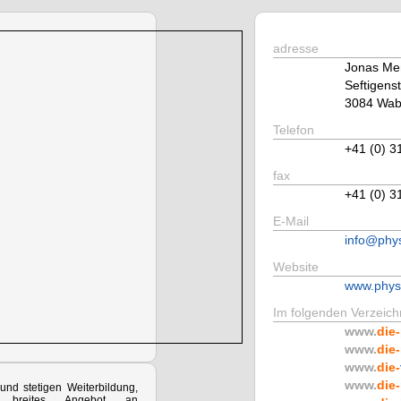
adresse
Jonas Me
Seftigenst
3084 Wab
Telefon
+41 (0) 3
fax
+41 (0) 3
E-Mail
info@phys
Website
www.phys
Im folgenden Verzeichn
www.
die-
www.
die-
www.
die-
www.
die-
und stetigen Weiterbildung,
breites Angebot an