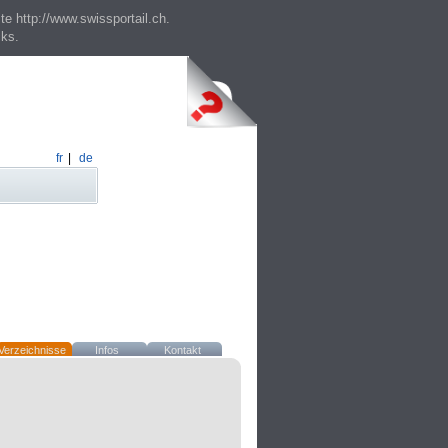
te http://www.swissportail.ch.
cks.
fr
|
de
Verzeichnisse
Infos
Kontakt