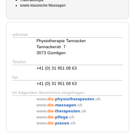
Traumatologie
sowie klassische Massagen
adresse
Physiotherapie Tannacker
Tannackerstr. 7
3073 Gümligen
Telefon
+41 (0) 31 951 08 63
fax
+41 (0) 31 951 08 63
Im folgenden Verzeichnis eingetragen :
www.
die-
physiotherapeuten
.ch
www.
die-
massagen
.ch
www.
die-
therapeuten
.ch
www.
die-
pflege
.ch
www.
die-
praxen
.ch