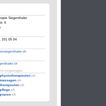
rapie Siegenthaler
tr. 6
n
1 331 05 04
iosiegenthaler.ch
genthaler.ch
is eingetragen :
physiotherapeuten
.ch
massagen
.ch
therapeuten
.ch
pflege
.ch
praxen
.ch