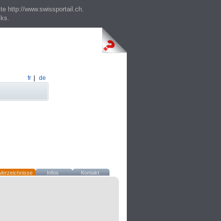
te http://www.swissportail.ch.
cks.
fr
|
de
Verzeichnisse
Infos
Kontakt