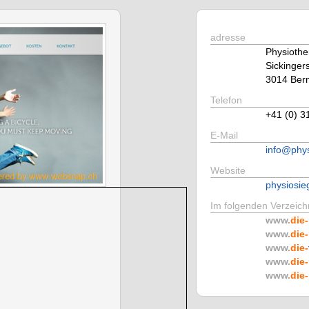
adresse
Physiothe
Sickingers
3014 Ber
Telefon
+41 (0) 3
E-Mail
info@phys
Website
physiosie
Im folgenden Verzeichn
www.
die-
www.
die-
www.
die-
www.
die-
www.
die-