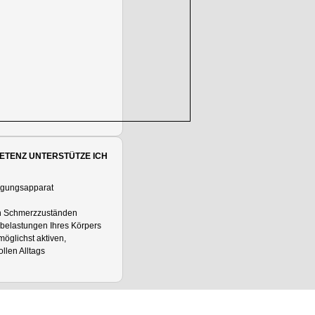
ETENZ UNTERSTÜTZE ICH
gungsapparat
en Schmerzzuständen
lbelastungen Ihres Körpers
öglichst aktiven,
len Alltags