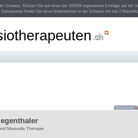
 Schweiz. Klicken Sie auf einen der 102939 registrierten Einträge auf der Si
 Swissportail finden Sie ein-e Unternehmen in der Schweiz mit nur 2 Mauskli
siotherapeuten
Swissportail
iegenthaler
 und Manuelle Therapie