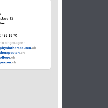
e
Ecluse 12
ier
2 493 18 70
is eingetragen :
physiotherapeuten
.ch
therapeuten
.ch
pflege
.ch
praxen
.ch