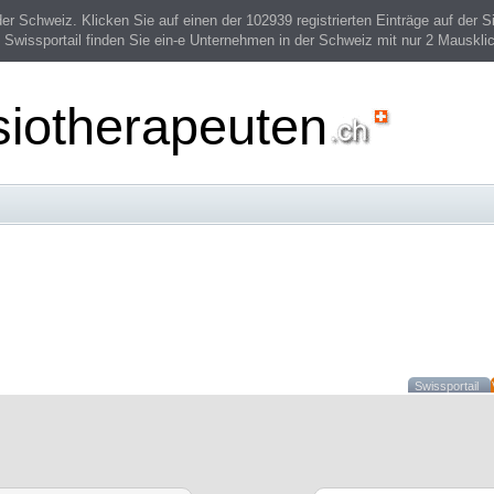
 Schweiz. Klicken Sie auf einen der 102939 registrierten Einträge auf der Si
 Swissportail finden Sie ein-e Unternehmen in der Schweiz mit nur 2 Mauskli
siotherapeuten
Swissportail