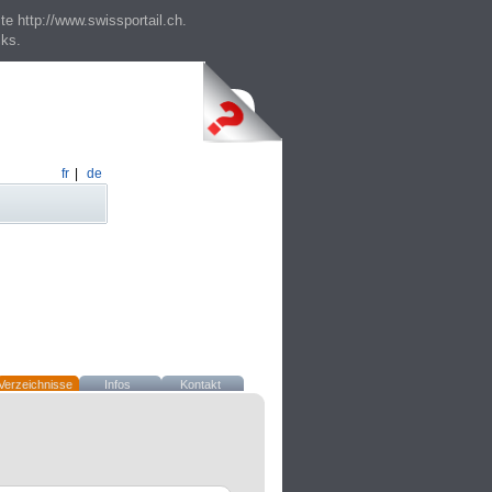
te http://www.swissportail.ch.
cks.
fr
|
de
Verzeichnisse
Infos
Kontakt