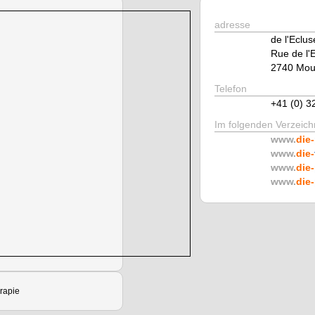
adresse
de l'Eclus
Rue de l'
2740 Mout
Telefon
+41 (0) 3
Im folgenden Verzeichn
www.
die-
www.
die-
www.
die-
www.
die-
rapie