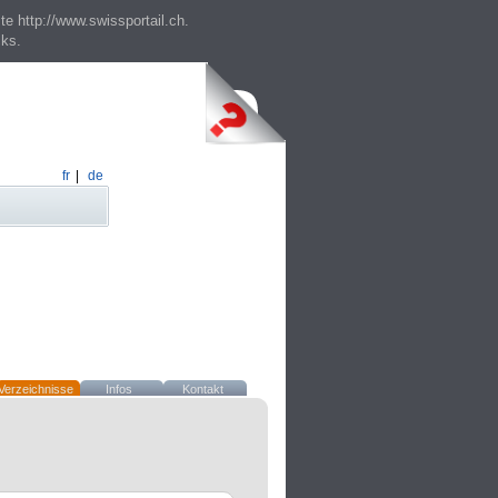
te http://www.swissportail.ch.
cks.
fr
|
de
Verzeichnisse
Infos
Kontakt