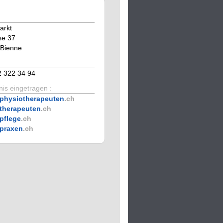
rkt
se 37
/Bienne
2 322 34 94
is eingetragen :
physiotherapeuten
.ch
therapeuten
.ch
pflege
.ch
praxen
.ch