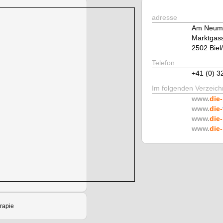
adresse
Am Neuma
Marktgas
2502 Biel
Telefon
+41 (0) 3
Im folgenden Verzeichn
www.
die-
www.
die-
www.
die-
www.
die-
rapie