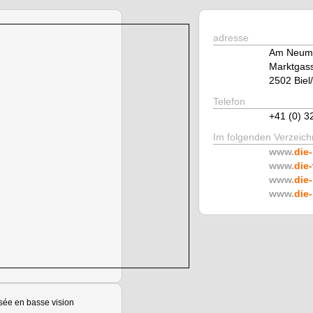
adresse
Am Neuma
Marktgas
2502 Biel
Telefon
+41 (0) 3
Im folgenden Verzeichn
www.
die-
www.
die-
www.
die-
www.
die-
sée en basse vision