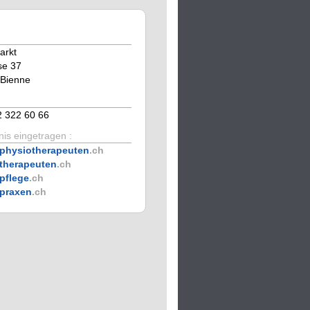
rkt
se 37
/Bienne
2 322 60 66
is eingetragen :
physiotherapeuten
.ch
therapeuten
.ch
pflege
.ch
praxen
.ch