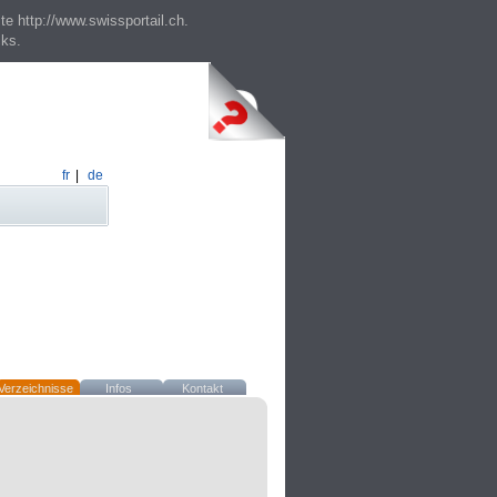
te http://www.swissportail.ch.
cks.
fr
|
de
Verzeichnisse
Infos
Kontakt