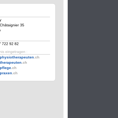
y
Châtaignier 35
y
7 722 92 82
is eingetragen :
physiotherapeuten
.ch
therapeuten
.ch
pflege
.ch
praxen
.ch