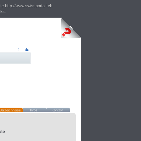
te http://www.swissportail.ch.
cks.
fr
|
de
Verzeichnisse
Infos
Kontakt
ute