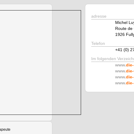
adresse
Michel Lu
Route de 
1926 Full
Telefon
+41 (0) 2
Im folgenden Verzeichn
www.
die-
www.
die-
www.
die-
www.
die-
apeute