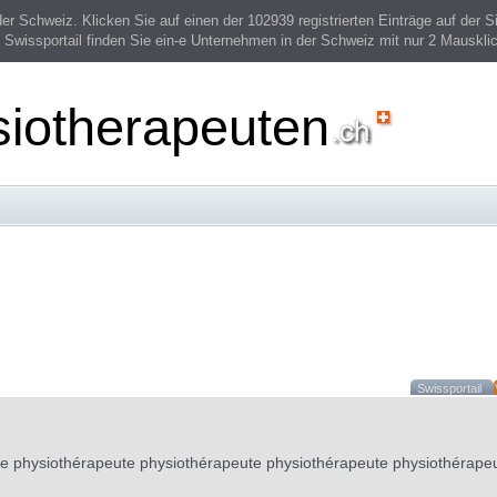
 Schweiz. Klicken Sie auf einen der 102939 registrierten Einträge auf der Si
 Swissportail finden Sie ein-e Unternehmen in der Schweiz mit nur 2 Mauskli
siotherapeuten
Swissportail
te physiothérapeute physiothérapeute physiothérapeute physiothérape