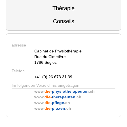
Thérapie
Conseils
adresse
Cabinet de Physiothérapie
Rue du Cimetière
1786 Sugiez
Telefon
+41 (0) 26 673 31 39
Im folgenden Verzeichnis eingetragen :
www.
die-
physiotherapeuten
.ch
www.
die-
therapeuten
.ch
www.
die-
pflege
.ch
www.
die-
praxen
.ch