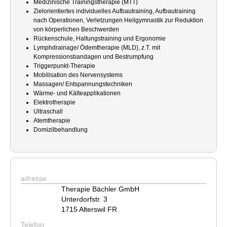
Medizinische Trainingstherapie (MTT)
Zielorientiertes individuelles Aufbautraining, Aufbautraining
nach Operationen, Verletzungen Heilgymnastik zur Reduktion
von körperlichen Beschwerden
Rückenschule, Haltungstraining und Ergonomie
Lymphdrainage/ Ödemtherapie (MLD), z.T. mit
Kompressionsbandagen und Bestrumpfung
Triggerpunkt-Therapie
Mobilisation des Nervensystems
Massagen/ Entspannungstechniken
Wärme- und Kälteapplikationen
Elektrotherapie
Ultraschall
Atemtherapie
Domizilbehandlung
adresse
Therapie Bächler GmbH
Unterdorfstr. 3
1715 Alterswil FR
Telefon