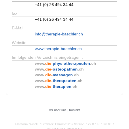
+41 (0) 26 494 34 44
fax
+41 (0) 26 494 34 44
E-Mail
info@therapie-baechler.ch
Website
www.therapie-baechler.ch
Im folgenden Verzeichnis eingetragen :
www.
die-
physiotherapeuten
.ch
www.
die-
osteopathen
.ch
www.
die-
massagen
.ch
www.
die-
therapeuten
.ch
www.
die-
therapien
.ch
wir über uns
|
Kontakt
Plattform: WinNT
/ Browser: Chrome126
/ Version: 127.0
/ IP: 10.0.0.37