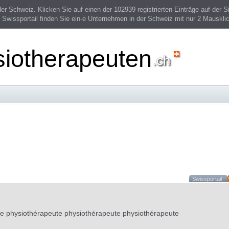
 Schweiz. Klicken Sie auf einen der 102939 registrierten Einträge auf der Si
 Swissportail finden Sie ein-e Unternehmen in der Schweiz mit nur 2 Mauskli
siotherapeuten
Swissportail
te physiothérapeute physiothérapeute physiothérapeute