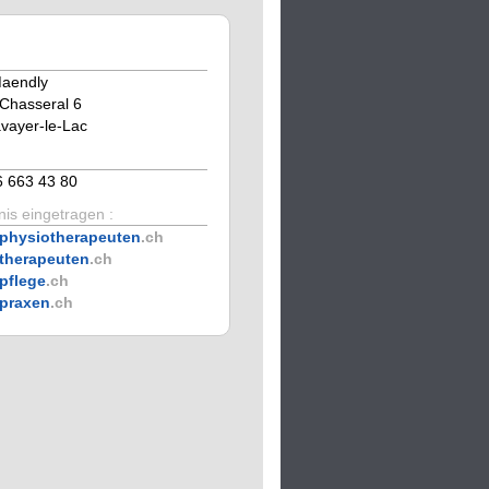
Maendly
Chasseral 6
vayer-le-Lac
6 663 43 80
is eingetragen :
physiotherapeuten
.ch
therapeuten
.ch
pflege
.ch
praxen
.ch