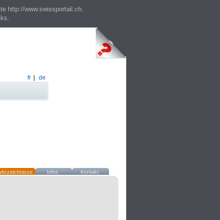
te http://www.swissportail.ch.
cks.
fr
|
de
Verzeichnisse
Infos
Kontakt