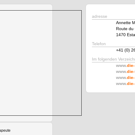
adresse
Annette 
Route du 
1470 Esta
Telefon
+41 (0) 2
Im folgenden Verzeichn
www.
die-
www.
die-
www.
die-
www.
die-
apeute