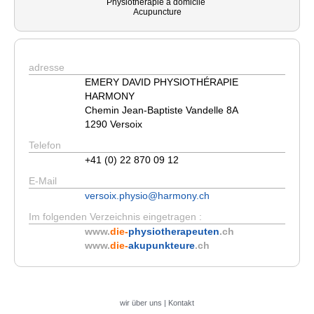
Physiothérapie à domicile
Acupuncture
adresse
EMERY DAVID PHYSIOTHÉRAPIE
HARMONY
Chemin Jean-Baptiste Vandelle 8A
1290 Versoix
Telefon
+41 (0) 22 870 09 12
E-Mail
versoix.physio@harmony.ch
Im folgenden Verzeichnis eingetragen :
www.
die-
physiotherapeuten
.ch
www.
die-
akupunkteure
.ch
wir über uns
|
Kontakt