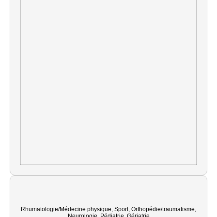
Rhumatologie/Médecine physique, Sport, Orthopédie/traumatisme,
Neurologie, Pédiatrie, Gériatrie