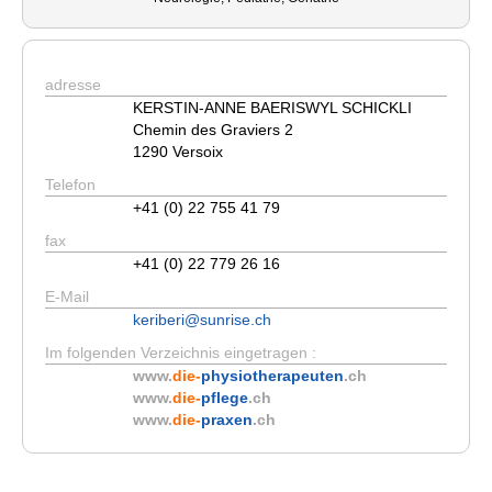
adresse
KERSTIN-ANNE BAERISWYL SCHICKLI
Chemin des Graviers 2
1290 Versoix
Telefon
+41 (0) 22 755 41 79
fax
+41 (0) 22 779 26 16
E-Mail
keriberi@sunrise.ch
Im folgenden Verzeichnis eingetragen :
www.
die-
physiotherapeuten
.ch
www.
die-
pflege
.ch
www.
die-
praxen
.ch