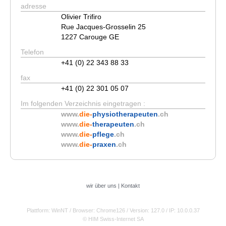
adresse
Olivier Trifiro
Rue Jacques-Grosselin 25
1227 Carouge GE
Telefon
+41 (0) 22 343 88 33
fax
+41 (0) 22 301 05 07
Im folgenden Verzeichnis eingetragen :
www.
die-
physiotherapeuten
.ch
www.
die-
therapeuten
.ch
www.
die-
pflege
.ch
www.
die-
praxen
.ch
wir über uns
|
Kontakt
Plattform: WinNT
/ Browser: Chrome126
/ Version: 127.0
/ IP: 10.0.0.37
© HIM Swiss-Internet SA