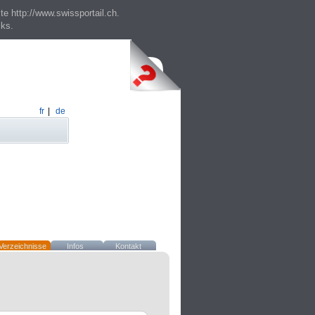
te http://www.swissportail.ch.
cks.
fr
|
de
Verzeichnisse
Infos
Kontakt