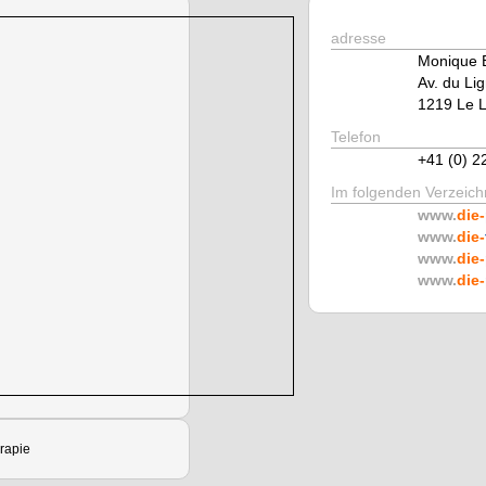
adresse
Monique B
Av. du Li
1219 Le 
Telefon
+41 (0) 2
Im folgenden Verzeichn
www.
die-
www.
die-
www.
die-
www.
die-
rapie