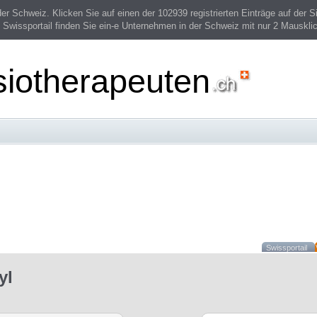
 Schweiz. Klicken Sie auf einen der 102939 registrierten Einträge auf der Si
 Swissportail finden Sie ein-e Unternehmen in der Schweiz mit nur 2 Mauskli
siotherapeuten
Swissportail
yl