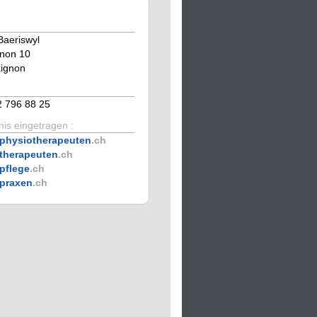
aeriswyl
gnon 10
Lignon
2 796 88 25
is eingetragen :
physiotherapeuten
.ch
therapeuten
.ch
pflege
.ch
praxen
.ch