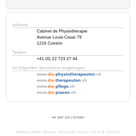
adresse
Cabinet de Physiothérapie
Avenue Louis-Casaï 79
1216 Cointrin
Telefon
+41 (0) 22 723 27 44
Im folgenden Verzeichnis eingetragen :
www.
die-
physiotherapeuten
.ch
www.
die-
therapeuten
.ch
www.
die-
pflege
.ch
www.
die-
praxen
.ch
wir über uns
|
Kontakt
Plattform: WinNT
/ Browser: Chrome126
/ Version: 127.0
/ IP: 10.0.0.37