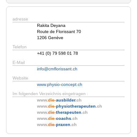
adresse
Rakita Deyana
Route de Florissant 70
1206 Genève
Telefon
+41 (0) 79 598 01 78
E-Mail
info@cmflorissant.ch
Website
www.physio-concept.ch
Im folgenden Verzeichnis eingetragen :
www.
die-
ausbilder
.ch
www.
die-
physiotherapeuten
.ch
www.
die-
therapeuten
.ch
www.
die-
coachs
.ch
www.
die-
praxen
.ch