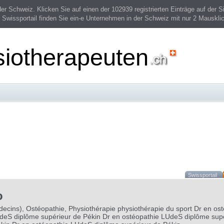
 Schweiz. Klicken Sie auf einen der 102939 registrierten Einträge auf der Si
 Swissportail finden Sie ein-e Unternehmen in der Schweiz mit nur 2 Mauskli
siotherapeuten
Swissportail
o
ecins), Ostéopathie, Physiothérapie physiothérapie du sport Dr en os
deS diplôme supérieur de Pékin Dr en ostéopathie LUdeS diplôme supé