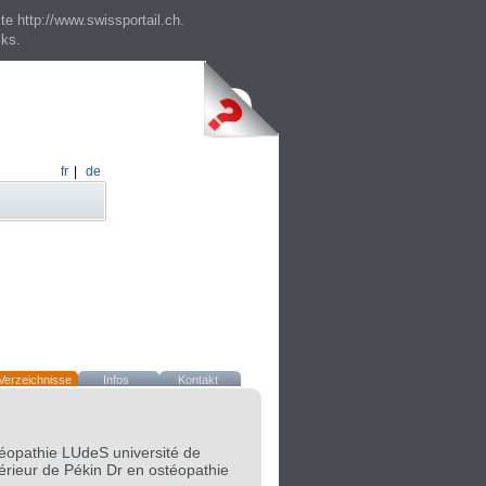
te http://www.swissportail.ch.
cks.
fr
|
de
Verzeichnisse
Infos
Kontakt
téopathie LUdeS université de
rieur de Pékin Dr en ostéopathie