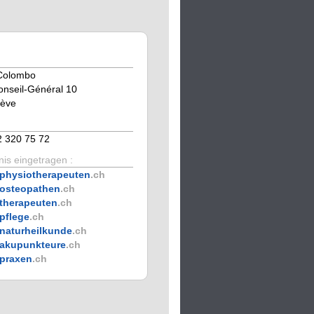
 Colombo
nseil-Général 10
ève
2 320 75 72
is eingetragen :
physiotherapeuten
.ch
osteopathen
.ch
therapeuten
.ch
pflege
.ch
naturheilkunde
.ch
akupunkteure
.ch
praxen
.ch