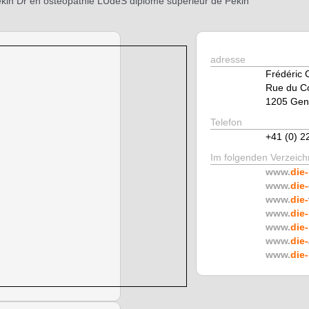
kin Dr en ostéopathie LUdeS diplôme supérieur de Pékin
adresse
Frédéric
Rue du Co
1205 Gen
Telefon
+41 (0) 2
Im folgenden Verzeichn
www.
die-
www.
die-
www.
die-
www.
die-
www.
die-
www.
die-
www.
die-