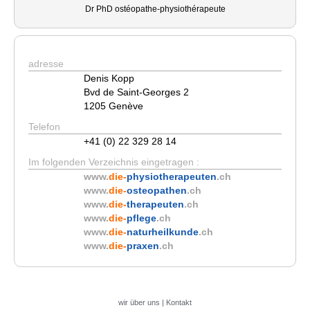
Dr PhD ostéopathe-physiothérapeute
adresse
Denis Kopp
Bvd de Saint-Georges 2
1205 Genève
Telefon
+41 (0) 22 329 28 14
Im folgenden Verzeichnis eingetragen :
www.
die-
physiotherapeuten
.ch
www.
die-
osteopathen
.ch
www.
die-
therapeuten
.ch
www.
die-
pflege
.ch
www.
die-
naturheilkunde
.ch
www.
die-
praxen
.ch
wir über uns
|
Kontakt