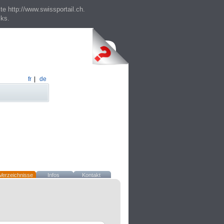
te http://www.swissportail.ch.
cks.
fr
|
de
Verzeichnisse
Infos
Kontakt