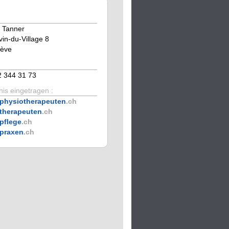
 Tanner
vin-du-Village 8
ève
2 344 31 73
is eingetragen :
physiotherapeuten
.ch
therapeuten
.ch
pflege
.ch
praxen
.ch