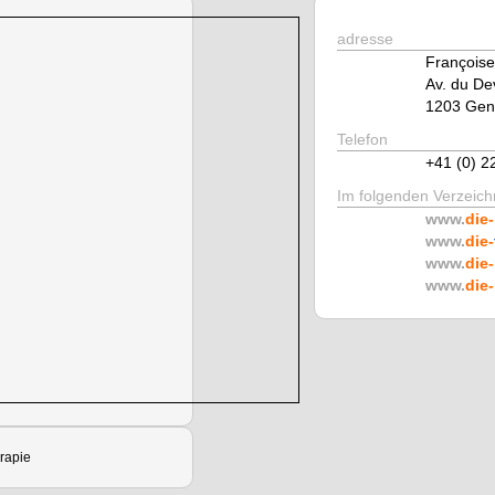
adresse
Françoise
Av. du De
1203 Gen
Telefon
+41 (0) 2
Im folgenden Verzeichn
www.
die-
www.
die-
www.
die-
www.
die-
rapie