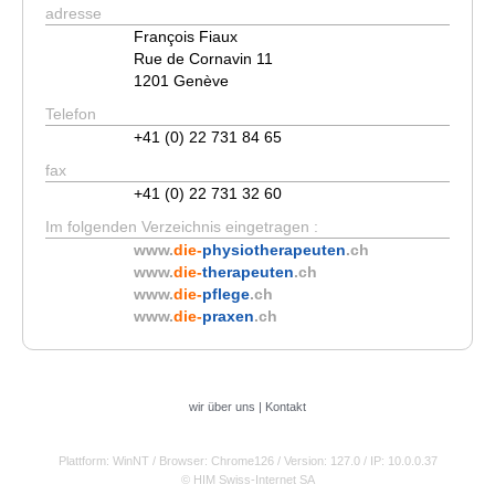
adresse
François Fiaux
Rue de Cornavin 11
1201 Genève
Telefon
+41 (0) 22 731 84 65
fax
+41 (0) 22 731 32 60
Im folgenden Verzeichnis eingetragen :
www.
die-
physiotherapeuten
.ch
www.
die-
therapeuten
.ch
www.
die-
pflege
.ch
www.
die-
praxen
.ch
wir über uns
|
Kontakt
Plattform: WinNT
/ Browser: Chrome126
/ Version: 127.0
/ IP: 10.0.0.37
© HIM Swiss-Internet SA