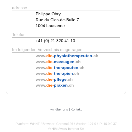
adresse
Philippe Obry
Rue du Clos-de-Bulle 7
1004 Lausanne
Telefon
+41 (0) 21 320 41 10
Im folgenden Verzeichnis eingetragen :
www.
die-
physiotherapeuten
.ch
www.
die-
massagen
.ch
www.
die-
therapeuten
.ch
www.
die-
therapien
.ch
www.
die-
pflege
.ch
www.
die-
praxen
.ch
wir über uns
|
Kontakt
Plattform: WinNT
/ Browser: Chrome126
/ Version: 127.0
/ IP: 10.0.0.37
© HIM Swiss-Internet SA